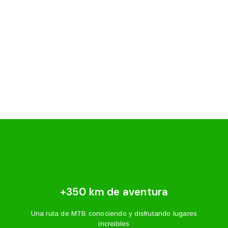
24 febrero - 07 Marzo/ 27
24 Noviembre - 05 Diciembre/27
+350 km de aventura
Una ruta de MTB conociendo y disfrutando lugares
increibles