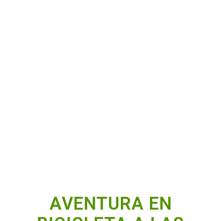
cascadas – la vega
Sábado 14 de Junio 2025 – 06:00 am
opcional saliendo de la vega 08:30 am
AVENTURA EN