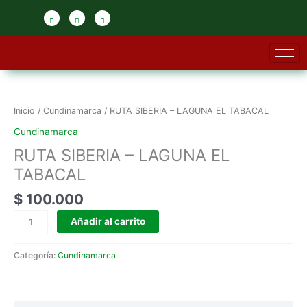
Ir
al
contenido
RUTA
SIBERIA
-
Inicio
/
Cundinamarca
/ RUTA SIBERIA – LAGUNA EL TABACAL
LAGUNA
Cundinamarca
EL
RUTA SIBERIA – LAGUNA EL
TABACAL
cantidad
TABACAL
$
100.000
Añadir al carrito
Categoría:
Cundinamarca