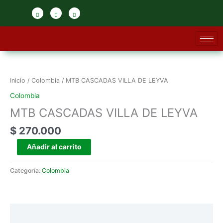
Ir
al
contenido
MTB
CASCADAS
VILLA
Inicio
/
Colombia
/ MTB CASCADAS VILLA DE LEYVA
DE
Colombia
LEYVA
MTB CASCADAS VILLA DE LEYVA
cantidad
$
270.000
Añadir al carrito
Categoría:
Colombia
Información adicional